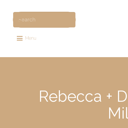
Menu
Rebecca + D
Mi