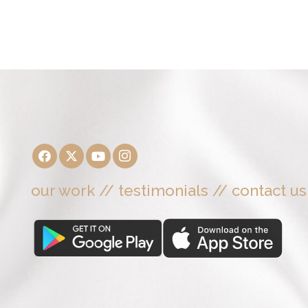
our work
//
testimonials
//
contact us