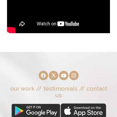
our work
//
testimonials
//
contact
us