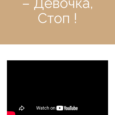
– Девочка,
Стоп !